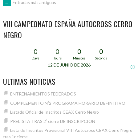
IR
←
Entradas más antiguas
A
VIII CAMPEONATO ESPAÑA AUTOCROSS CERRO
NEGRO
LAS
0
0
0
0
ENTRADAS
Days
Hours
Minutes
Seconds
12 DE JUNIO DE 2026
i
ULTIMAS NOTICIAS
ENTRENAMIENTOS FEDERADOS
COMPLEMENTO Nº2 PROGRAMA HORARIO DEFINITIVO
Listado Oficial de Inscritos CEAX Cerro Negro
PRELISTA TRAS 2º cierre DE INSCRIPCION
Lista de Inscritos Provisional VIII Autocross CEAX Cerro Negro
tras 1r cierre