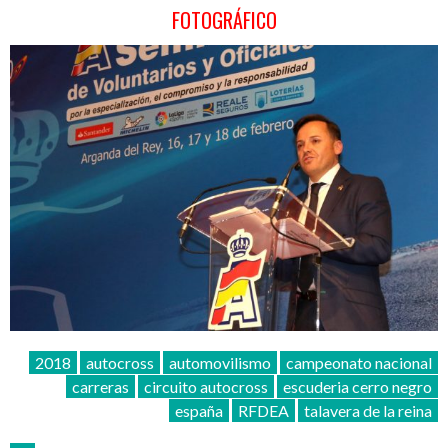
FOTOGRÁFICO
2018
autocross
automovilismo
campeonato nacional
carreras
circuito autocross
escuderia cerro negro
españa
RFDEA
talavera de la reina