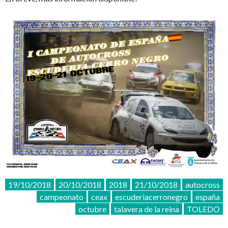
19/10/2018
20/10/2018
2018
21/10/2018
autocross
campeonato
ceax
escuderiacerronegro
españa
octubre
talavera de la reina
TOLEDO