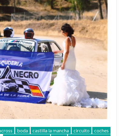
ocross
boda
castilla la mancha
circuito
coches