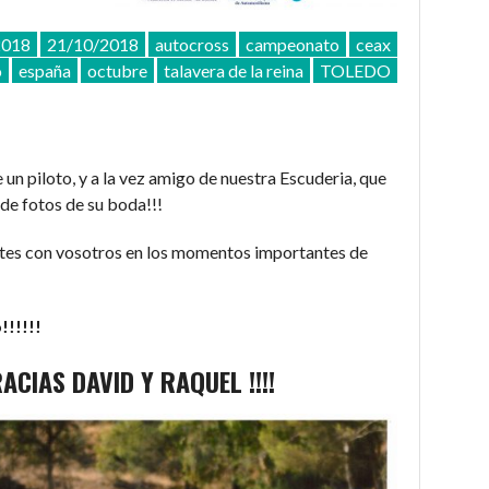
2018
21/10/2018
autocross
campeonato
ceax
o
españa
octubre
talavera de la reina
TOLEDO
un piloto, y a la vez amigo de nuestra Escuderia, que
 de fotos de su boda!!!
tes con vosotros en los momentos importantes de
!!!!!!
ACIAS DAVID Y RAQUEL !!!!