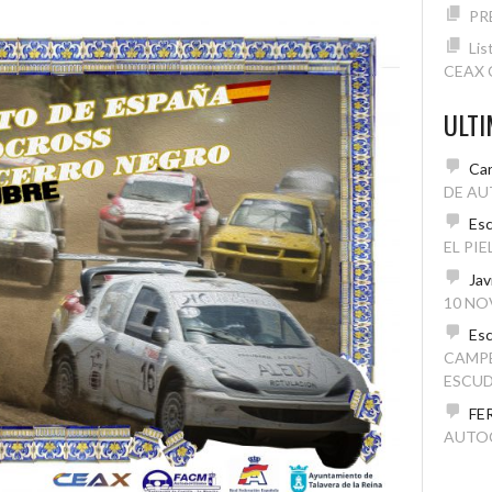
PR
Lis
CEAX C
ULT
Car
DE AU
Esc
EL PI
Jav
10 NO
Esc
CAMP
ESCUD
FE
AUTO