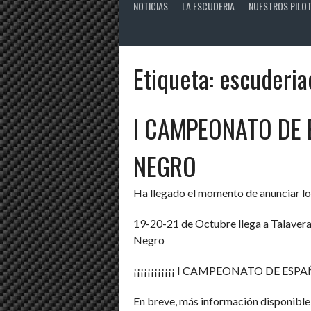
NOTICIAS
LA ESCUDERIA
NUESTROS PILO
Etiqueta:
escuderia
I CAMPEONATO DE 
NEGRO
Ha llegado el momento de anunciar l
19-20-21 de Octubre llega a Talavera 
Negro
¡¡¡¡¡¡¡¡¡¡¡¡ I CAMPEONATO DE ESPA
En breve, más información disponible