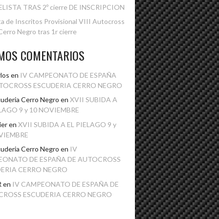
ELISTA TRAS 2º cierre DE INSCRIPCION
ta de Inscritos Provisional VIII Autocross
erro Negro tras 1r cierre
IMOS COMENTARIOS
los
en
IV CAMPEONATO DE ESPAÑA
TOCROSS ESCUDERIA CERRO NEGRO
uderia Cerro Negro
en
XVII SUBIDA A
ELAGO 9 y 10 NOVIEMBRE
ier
en
XVII SUBIDA A EL PIELAGO 9 y
VIEMBRE
uderia Cerro Negro
en
IV
EONATO DE ESPAÑA DE AUTOCROSS
ERIA CERRO NEGRO
R
en
IV CAMPEONATO DE ESPAÑA DE
CROSS ESCUDERIA CERRO NEGRO