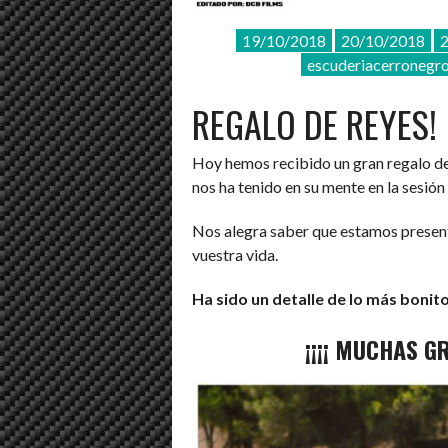
19/10/2018
20/10/2018
escuderiacerronegr
REGALO DE REYES!
Hoy hemos recibido un gran regalo de 
nos ha tenido en su mente en la sesión
Nos alegra saber que estamos presen
vuestra vida.
Ha sido un detalle de lo más bonito
¡¡¡¡ MUCHAS GR