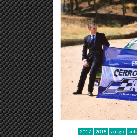
2017
2018
amigo
aut