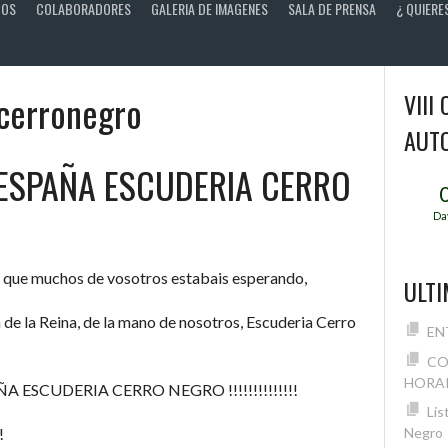
TOS
COLABORADORES
GALERIA DE IMAGENES
SALA DE PRENSA
¿ QUIERE
cerronegro
VIII
AUT
ESPAÑA ESCUDERIA CERRO
Da
o que muchos de vosotros estabais esperando,
ULTI
de la Reina, de la mano de nosotros, Escuderia Cerro
EN
CO
HORAR
ÑA ESCUDERIA CERRO NEGRO !!!!!!!!!!!!!!
Lis
Negro
!