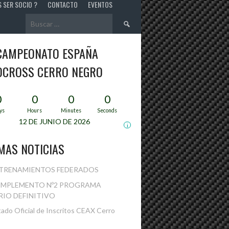
S SER SOCIO ?
CONTACTO
EVENTOS
Buscar:
 CAMPEONATO ESPAÑA
OCROSS CERRO NEGRO
0
0
0
0
ys
Hours
Minutes
Seconds
12 DE JUNIO DE 2026
i
MAS NOTICIAS
TRENAMIENTOS FEDERADOS
MPLEMENTO Nº2 PROGRAMA
IO DEFINITIVO
tado Oficial de Inscritos CEAX Cerro