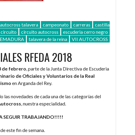
autocross talavera
campeonato
carreras
castilla
circuito
circuito autocross
escuderia cerro negro
REMADURA
talavera de la reina
VII AUTOCROSS
IALES RFEDA 2018
8 de febrero
, parte de la Junta Directiva de Escuderia
inario de Oficiales y Voluntarios de la Real
lismo
en Arganda del Rey.
o las novedades de cada una de las categorías del
Autocross
, nuestra especialidad.
¡¡A SEGUIR TRABAJANDO!!!!!
de este fin de semana.