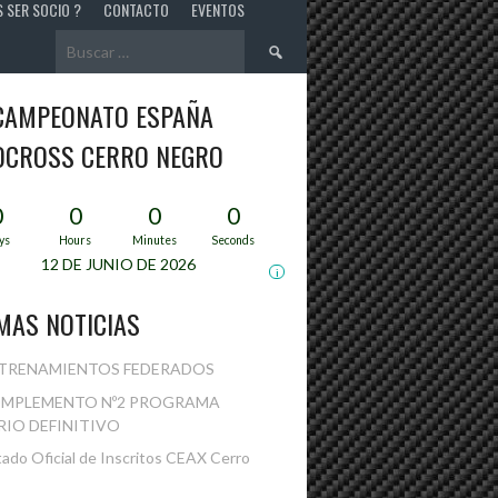
S SER SOCIO ?
CONTACTO
EVENTOS
Buscar:
 CAMPEONATO ESPAÑA
OCROSS CERRO NEGRO
0
0
0
0
ys
Hours
Minutes
Seconds
12 DE JUNIO DE 2026
i
MAS NOTICIAS
TRENAMIENTOS FEDERADOS
MPLEMENTO Nº2 PROGRAMA
IO DEFINITIVO
tado Oficial de Inscritos CEAX Cerro