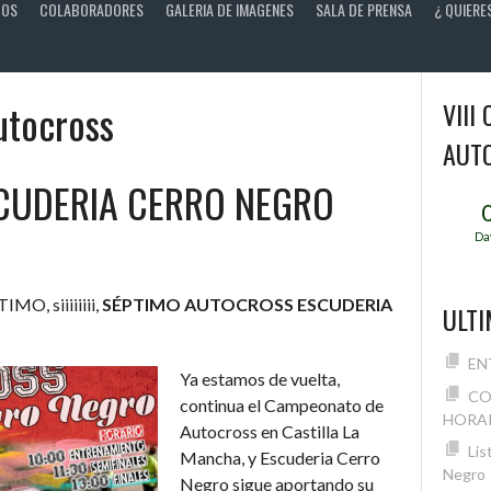
TOS
COLABORADORES
GALERIA DE IMAGENES
SALA DE PRENSA
¿ QUIERE
utocross
VIII
AUT
SCUDERIA CERRO NEGRO
Da
MO, siiiiiiii,
SÉPTIMO AUTOCROSS ESCUDERIA
ULTI
EN
Ya estamos de vuelta,
CO
continua el Campeonato de
HORAR
Autocross en Castilla La
Lis
Mancha, y Escuderia Cerro
Negro
Negro sigue aportando su