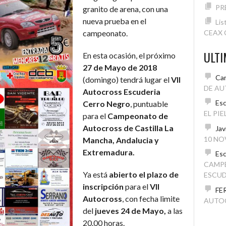
PR
granito de arena, con una
nueva prueba en el
Lis
CEAX C
campeonato.
ULT
En esta ocasión, el próximo
27 de Mayo de 2018
Car
(domingo) tendrá lugar el
VII
DE AU
Autocross Escuderia
Esc
Cerro Negro
, puntuable
EL PI
para el
Campeonato de
Autocross de Castilla La
Jav
10 NO
Mancha, Andalucia y
Extremadura.
Esc
CAMP
Ya está
abierto el plazo de
ESCUD
inscripción
para el
VII
FE
Autocross
, con fecha limite
AUTO
del
jueves 24 de Mayo,
a las
20.00 horas.