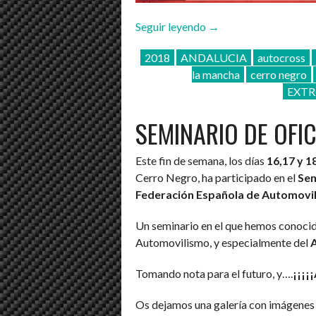
«VII
Seguir leyendo
→
AUTOCROSS
2018
ANDALUCIA
autocross
ESCUDERIA
la mancha
cerro negro
CERRO
EXT
NEGRO
27/05/2018»
SEMINARIO DE OFIC
Este fin de semana, los días
16,17 y 1
Cerro Negro, ha participado en el
Sem
Federación Española de Automovi
Un seminario en el que hemos conocid
Automovilismo, y especialmente del
Tomando nota para el futuro, y….
¡¡¡
Os dejamos una galería con imágenes 