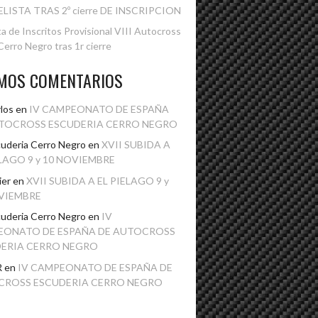
ELISTA TRAS 2º cierre DE INSCRIPCION
ta de Inscritos Provisional VIII Autocross
erro Negro tras 1r cierre
IMOS COMENTARIOS
los
en
IV CAMPEONATO DE ESPAÑA
TOCROSS ESCUDERIA CERRO NEGRO
uderia Cerro Negro
en
XVII SUBIDA A
ELAGO 9 y 10 NOVIEMBRE
ier
en
XVII SUBIDA A EL PIELAGO 9 y
VIEMBRE
uderia Cerro Negro
en
IV
EONATO DE ESPAÑA DE AUTOCROSS
ERIA CERRO NEGRO
R
en
IV CAMPEONATO DE ESPAÑA DE
CROSS ESCUDERIA CERRO NEGRO