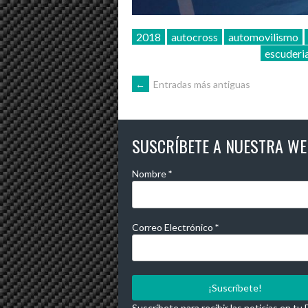
2018
autocross
automovilismo
escuderi
IR
←
Entradas más antiguas
A
SUSCRÍBETE A NUESTRA WE
LAS
Nombre
*
ENTRADAS
Correo Electrónico
*
Suscríbete para recibir las noticias en tu 