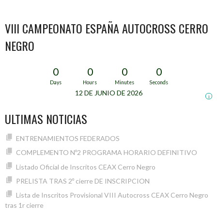
IR
A
VIII CAMPEONATO ESPAÑA AUTOCROSS CERRO
NEGRO
LAS
0
0
0
0
ENTRADAS
Days
Hours
Minutes
Seconds
12 DE JUNIO DE 2026
i
ULTIMAS NOTICIAS
ENTRENAMIENTOS FEDERADOS
COMPLEMENTO Nº2 PROGRAMA HORARIO DEFINITIVO
Listado Oficial de Inscritos CEAX Cerro Negro
PRELISTA TRAS 2º cierre DE INSCRIPCION
Lista de Inscritos Provisional VIII Autocross CEAX Cerro Negro
tras 1r cierre