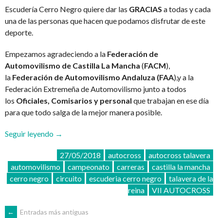
Escudería Cerro Negro quiere dar las
GRACIAS
a todas y cada
una de las personas que hacen que podamos disfrutar de este
deporte.
Empezamos agradeciendo a la
Federación de
Automovilismo de Castilla La Mancha
(
FACM
),
la
Federación de Automovilismo Andaluza (FAA
),y a la
Federación Extremeña de Automovilismo junto a todos
los
Oficiales, Comisarios y personal
que trabajan en ese día
para que todo salga de la mejor manera posible.
«AGRADECIMIENTO
Seguir leyendo
→
VII
27/05/2018
autocross
autocross talavera
AUTOCROSS
automovilismo
campeonato
carreras
castilla la mancha
27/05/2018»
cerro negro
circuito
escuderia cerro negro
talavera de la
reina
VII AUTOCROSS
←
Entradas más antiguas