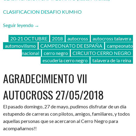
CLASIFICACION DESAFIO KUMHO
«I
Seguir leyendo
→
CAMPEONATO
20-21 OCTUBRE
2018
autocross
autocross talavera
DE
automovilismo
CAMPEONATO DE ESPAÑA
campeonato
ESPAÑA
nacional
cerro negro
CIRCUITO CERRO NEGRO
DE
escuderia cerro negro
talavera de la reina
AUTOCROSS
ESCUDERIA
AGRADECIMIENTO VII
CERRO
NEGRO»
AUTOCROSS 27/05/2018
El pasado domingo, 27 de mayo, pudimos disfrutar de un día
estupendo de carreras con pilotos, amigos, familiares, y todos
aquellas personas que se acercaron al Cerro Negro para
acompañarnos!!