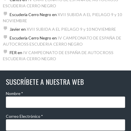
ESCUDERIA CERRO NEGRO
Escuderia Cerro Negro
en
XVII SUBIDA A EL PIELAGO 9 y 10
NOVIEMBRE
Javier
en
XVII SUBIDA A EL PIELAGO 9 y 10 NOVIEMBRE
Escuderia Cerro Negro
en
IV CAMPEONATO DE ESPAÑA DE
AUTOCROSS ESCUDERIA CERRO NEGRO
FER
en
IV CAMPEONATO DE ESPAÑA DE AUTOCROSS
ESCUDERIA CERRO NEGRO
SUSCRÍBETE A NUESTRA WEB
Nombre
*
Correo Electrónico
*