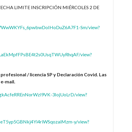
FECHA LIMITE INSCRIPCIÓN MIÉRCOLES 2 DE
d/1QB7WwWKYFs_6pwbwDoIHoDuZ6A7F1-Sm/view?
1NluLaEkMpfFPsBE4t2s0UsqTWUyRhqAF/view?
profesional / licencia SP y Declaración Covid. Las
e-mail.
1PX_gkAcfeRREnNorWzl9VK-3IojUoLrD/view?
1uDBeT5yp5GBNkj4Yi4riWSqozaiMzm-y/view?