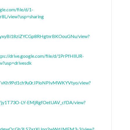
gle.com/file/d/1-
L/view?usp=sharing
19VxyxyBi18ziZYCGp8RHgtnrBKOouGNu/view?
tps://drive.google.com/file/d/1PrPfHllUR-
usp=drivesdk
/1PmTvKh9Pd1ch9u0rJPloNPIvMWKYVtyo/view?
1PhEfjy1T73O-LY-EMjRgfOetUAV_cfDA/view?
/1j0e4dgwOcGh3L57azXUqq2wWdJMEM3-3/view?