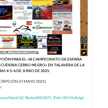
PCIÓN PARA EL «III CAMPEONATO DE ESPAÑA
CUDERIA CERRO NEGRO» EN TALAVERA DE LA
ÍAS 4-5-6 DE JUNIO DE 2021.
SCRIPCIÓN 27 MAYO 2021)
n
le.com/file/d/1jC9knbL8REGRTf_iPeV-tZtH7uAHgi-