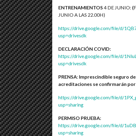
ENTRENAMIENTOS
4 DE JUNIO:
(
JUNIO A LAS 22.00H)
https://drive.google.com/file/
usp=drivesdk
DECLARACIÓN COVID:
https://drive.google.com/file/d/
usp=drivesdk
PRENSA
:
Imprescindible seguro de 
acreditaciones se confirmarán por 
https://drive.google.com/file/d/
usp=sharing
PERMISO PRUEBA:
https://drive.google.com/file/d/
usp=sharing