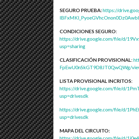
SEGURO PRUEBA:
https://drive.goo
lBFxMKl_PyoeGVhcOnon0Dz0Awblr8
CONDICIONES SEGURO
:
https://drive.google.com/file/d/
usp=sharing
CLASIFICACIÓN PROVISIONAL
:
ht
FpEwU0nSkGT9D8JT0QwQWg/view?
LISTA PROVISIONAL INCRITOS
:
https://drive.google.com/file/d
usp=drivesdk
https://drive.google.com/file/d/
usp=drivesdk
MAPA DEL CIRCUITO:
https://drive.google.com/file/d