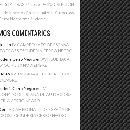
ELISTA TRAS 2º cierre DE INSCRIPCION
ta de Inscritos Provisional VIII Autocross
erro Negro tras 1r cierre
IMOS COMENTARIOS
los
en
IV CAMPEONATO DE ESPAÑA
TOCROSS ESCUDERIA CERRO NEGRO
uderia Cerro Negro
en
XVII SUBIDA A
ELAGO 9 y 10 NOVIEMBRE
ier
en
XVII SUBIDA A EL PIELAGO 9 y
VIEMBRE
uderia Cerro Negro
en
IV
EONATO DE ESPAÑA DE AUTOCROSS
ERIA CERRO NEGRO
R
en
IV CAMPEONATO DE ESPAÑA DE
CROSS ESCUDERIA CERRO NEGRO