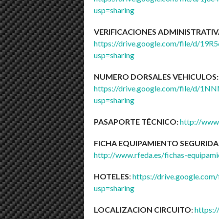
usp=sharing
VERIFICACIONES ADMINISTRATIV
https://drive.google.com/file/d
usp=sharing
NUMERO DORSALES VEHICULOS:
https://drive.google.com/file/d/
usp=sharing
PASAPORTE TÉCNICO:
http://www
FICHA EQUIPAMIENTO SEGURIDA
http://www.rfeda.es/fichas-equipam
HOTELES
:
https://drive.google.co
usp=sharing
LOCALIZACION CIRCUITO
:
https: