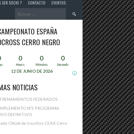
S SER SOCIO ?
CONTACTO
EVENTOS
Buscar:
 CAMPEONATO ESPAÑA
OCROSS CERRO NEGRO
0
0
0
0
ys
Hours
Minutes
Seconds
12 DE JUNIO DE 2026
i
MAS NOTICIAS
TRENAMIENTOS FEDERADOS
MPLEMENTO Nº2 PROGRAMA
IO DEFINITIVO
tado Oficial de Inscritos CEAX Cerro