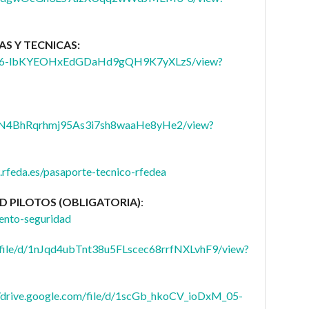
AS Y TECNICAS:
/19R56-lbKYEOHxEdGDaHd9gQH9K7yXLzS/view?
1NNN4BhRqrhmj95As3i7sh8waaHe8yHe2/view?
.rfeda.es/pasaporte-tecnico-rfedea
D PILOTOS (OBLIGATORIA)
:
iento-seguridad
m/file/d/1nJqd4ubTnt38u5FLscec68rrfNXLvhF9/view?
//drive.google.com/file/d/1scGb_hkoCV_ioDxM_05-