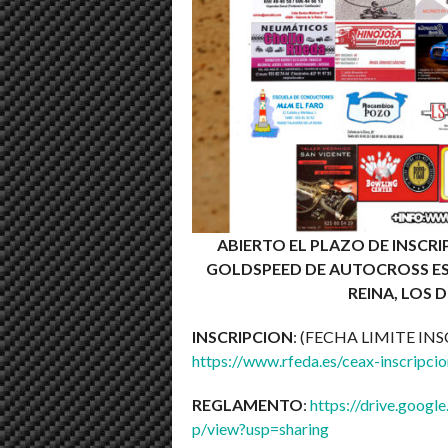
ABIERTO EL PLAZO DE INSCRI
GOLDSPEED DE AUTOCROSS ES
REINA, LOS D
INSCRIPCION
: (FECHA LIMITE IN
https://www.rfeda.es/ceax-inscripcio
REGLAMENTO
:
https://drive.goog
p/view?usp=sharing