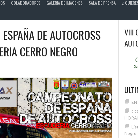
TOS
COLABORADORES
GALERIA DE IMAGENES
SALA DE PRENSA
¿ QUIERE
E ESPAÑA DE AUTOCROSS
VIII
AUT
ERIA CERRO NEGRO
Da
ULTI
EN
CO
HORAR
Lis
Negro