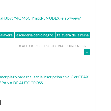
/1AEKaHJbycY4QMoClYmxxP5NUDEXFe_sw/view?
talavera
escuderia cerro negro
talavera de la reina
IX AUTOCROSS ESCUDERIA CERRO NEGRO
→
imer plazo para realizar la inscripción en el 3.er CEAX
ESPAÑA DE AUTOCROSS
N