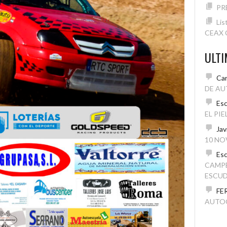
PR
Lis
CEAX C
ULT
Car
DE AU
Esc
EL PI
Jav
10 NO
Esc
CAMP
ESCUD
FE
AUTO